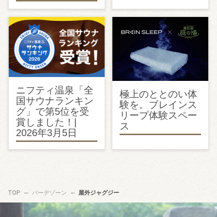
ニフティ温泉「全
極上のととのい体
国サウナランキン
験を。ブレインス
グ」で第5位を受
リープ体験スペー
賞しました！|
ス
2026年3月5日
TOP
バーデゾーン
屋外ジャグジー