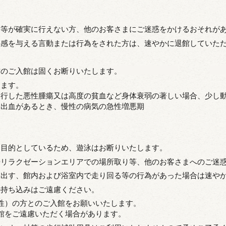
用等が確実に行えない方、他のお客さまにご迷惑をかけるおそれが
快感を与える言動または行為をされた方は、速やかに退館していた
方のご入館は固くお断りいたします。
します。
進行した悪性腫瘍又は高度の貧血など身体衰弱の著しい場合、少し
る出血があるとき、慢性の病気の急性増悪期
を目的としているため、遊泳はお断りいたします。
やリラクゼーションエリアでの場所取り等、他のお客さまへのご迷
を出す、館内および浴室内で走り回る等の行為があった場合は速や
の持ち込みはご遠慮ください。
性）の方とのご入館をお願いいたします。
館をご遠慮いただく場合があります。