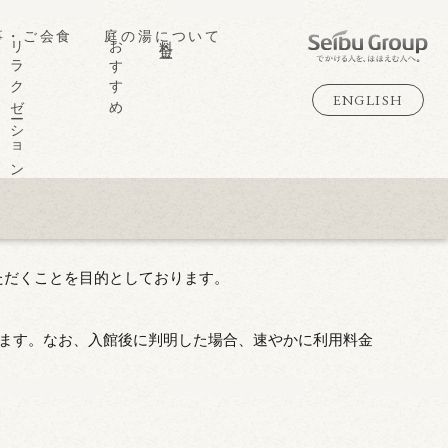
事・ご会食
庭の湯について
リラクゼーション
おすすめ情報
料金・営業時間
ENGLISH
お食事処「緑水亭」
交通アクセス
館内のご案内
庭の湯のこだわり
ただくことを目的としております。
します。なお、入館後に判明した場合、速やかに利用料金