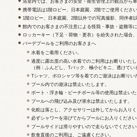
浴室内では、お客さまの安全・衛生管理上の観点から
携帯電話は1階ロビー、日本庭園、2階でご使用くださ
1階ロビー、日本庭園、2階以外での写真撮影、同伴者
館内でのお客さまの不注意による怪我・事故・盗難等
ロッカーキー（下足・荷物・更衣）を紛失された場合、交
バーデプールをご利用のお客さまへ
水着をご着用ください。
過度に露出度の高い水着でのご利用はお断りいたし
（例：ふんどし、Tバック、極小ビキニ、透けてい
Tシャツ、ポロシャツ等を着てのご遊泳はお断りい
プール内での遊泳は禁止いたします。
ボート・浮き輪・ビーチボール等の使用は禁止いた
プールへの飛び込み及び潜水は禁止いたします。
化粧は落とし、アクセサリーは外してからお入りく
必ずシャワーを浴びてからプールにお入りください
プールサイドは滑りやすいので走らないでください
飲食直後のご利用は、ご遠慮ください。