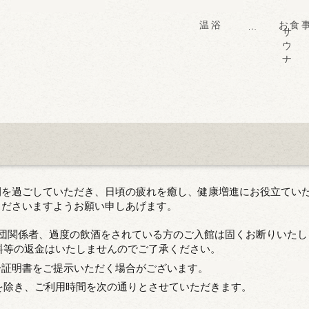
温浴
お食
岩盤浴
サウナ
バーデゾーン
温浴ゾーン
バーカウンター
ご会食
間を過ごしていただき、日頃の疲れを癒し、健康増進にお役立てい
くださいますようお願い申しあげます。
力団関係者、過度の飲酒をされている方のご入館は固くお断りいた
料等の返金はいたしませんのでご了承ください。
分証明書をご提示いただく場合がございます。
合を除き、ご利用時間を次の通りとさせていただきます。