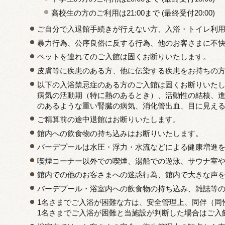
高校生の方のご利用は21:00まで (最終受付20:00)
ご自分で入退館手続きが行えない方、入浴・トイレ利
暴力行為、公序良俗に反する行為、他のお客さまに不
ペットを連れてのご入館は固くお断りいたします。
皮膚等に疾患のある方、他に伝染する疾患をお持ちの
以下の入浴禁忌症のある方のご入館は固くお断りいた
病気の活動期（特に熱のあるとき）、活動性の結核、
のあるような重い腎臓の病気、消化管出血、目に見え
ご精算前の途中退館はお断りいたします。
館内への飲食物の持ち込みはお断りいたします。
バーデプールは水圧・浮力・水流などによる健康増進
喫煙コーナー以外での喫煙、湯船での遊泳、サウナ室
館内での他のお客さまへの迷惑行為、館内で大きな声
バーデプール・浴室内への飲食物の持ち込み、雑誌等
1名さまでご入浴が困難な方は、安全管理上、同伴（同
1名さまでご入浴が困難と当施設が判断した場合はご入