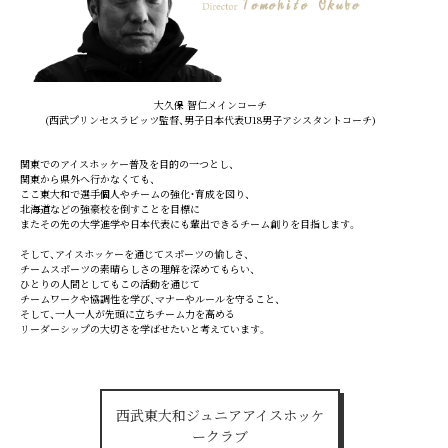
大久保 智仁メインコーチ
(西武プリンセスラビッツ監督、男子日本代表U18男子アシスタントコーチ)
関東でのアイスホッケー普及を目的の一つとし、
関東から県外へ行かなくても、
ここ東大和で選手個人やチームの強化・育成を図り、
北海道などの強豪校を倒すことを目標に
またその先の大学進学や日本代表にも輩出できるチーム創りを目指します。
そして、アイスホッケーを通じてスポーツの愉しさ、
チームスポーツの素晴らしさの理解を深めてもらい、
ひとりの人間としてもこの活動を通じて
チームワークや協調性を学び、マナーやルールを守ること、
そして、一人一人が先頭に立ちチーム力を高める
リーダーシップの大切さを学ばせたいと考えています。
西武東大和ジュニアアイスホッケ
ークラブ